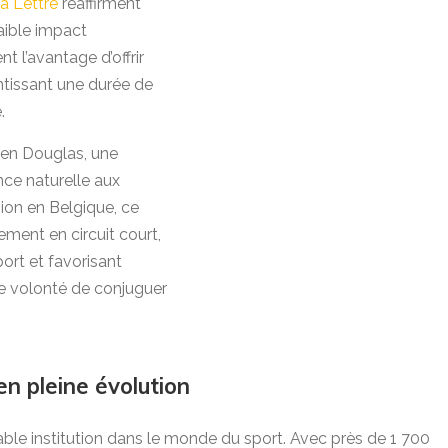
a Lettre
réaffirment
aible impact
 l’avantage d’offrir
ntissant une durée de
.
 en Douglas, une
nce naturelle aux
bion en Belgique, ce
ement en circuit court,
port et favorisant
ne volonté de conjuguer
n pleine évolution
ble institution dans le monde du sport. Avec près de 1 700