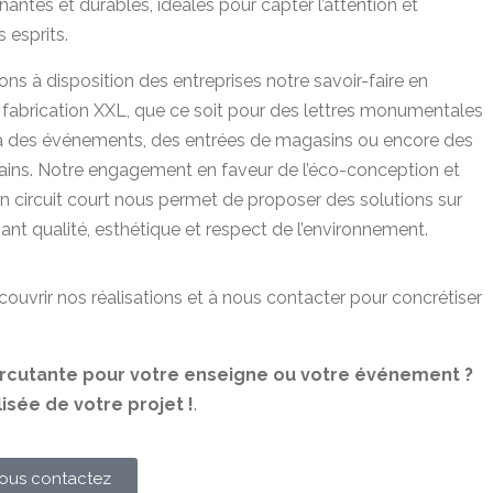
antes et durables, idéales pour capter l’attention et
 esprits.
s à disposition des entreprises notre savoir-faire en
 fabrication XXL, que ce soit pour des lettres monumentales
à des événements, des entrées de magasins ou encore des
bains. Notre engagement en faveur de l’éco-conception et
en circuit court nous permet de proposer des solutions sur
iant qualité, esthétique et respect de l’environnement.
écouvrir nos réalisations et à nous contacter pour concrétiser
ercutante pour votre enseigne ou votre événement ?
sée de votre projet !
.
ous contactez