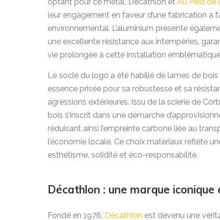
optant pour ce métal, Décathlon et
Au Pied de l
leur engagement en faveur d’une fabrication à f
environnemental. L’aluminium présente également
une excellente résistance aux intempéries, gara
vie prolongée à cette installation emblématique
Le socle du logo a été habillé de lames de bois
essence prisée pour sa robustesse et sa résista
agressions extérieures. Issu de la scierie de Cor
bois s’inscrit dans une démarche d’approvisionn
réduisant ainsi l’empreinte carbone liée au trans
l’économie locale. Ce choix matériaux reflète u
esthétisme, solidité et éco-responsabilité.
Décathlon : une marque iconique e
Fondé en 1976,
Décathlon
est devenu une vérita