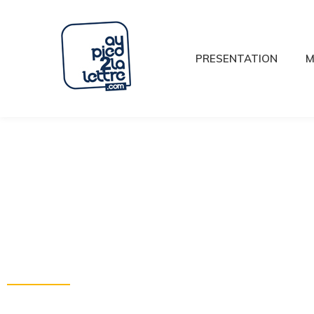
PRESENTATION
M
3D Lettering XX
French manufacturer of giant letters and custom XXL log