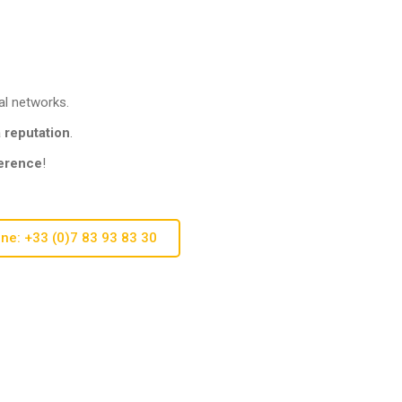
l networks.
 reputation
.
ference
!
ne: +33 (0)7 83 93 83 30